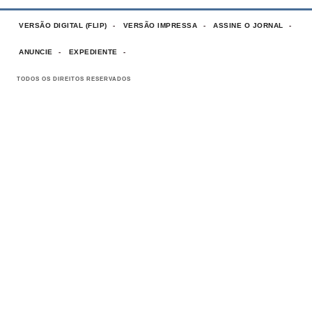
VERSÃO DIGITAL (FLIP)
VERSÃO IMPRESSA
ASSINE O JORNAL
ANUNCIE
EXPEDIENTE
TODOS OS DIREITOS RESERVADOS