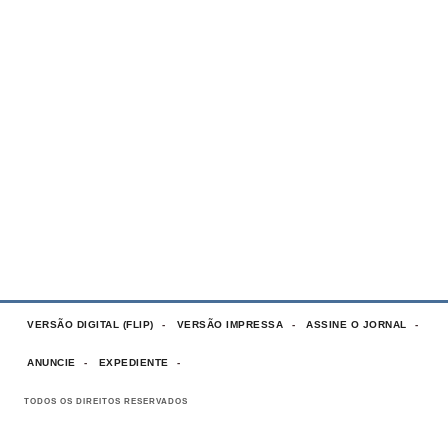
VERSÃO DIGITAL (FLIP)
VERSÃO IMPRESSA
ASSINE O JORNAL
ANUNCIE
EXPEDIENTE
TODOS OS DIREITOS RESERVADOS