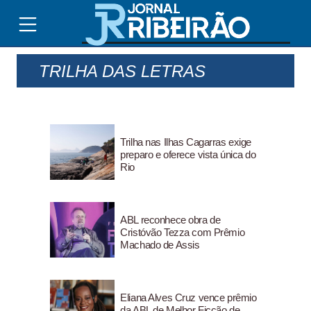
TRILHA DAS LETRAS
Trilha nas Ilhas Cagarras exige
preparo e oferece vista única do
Rio
ABL reconhece obra de
Cristóvão Tezza com Prêmio
Machado de Assis
Eliana Alves Cruz vence prêmio
da ABL de Melhor Ficção de