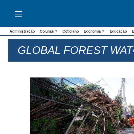
Administração
Colunas
Cotidiano
Economia
Educação
E
GLOBAL FOREST WA