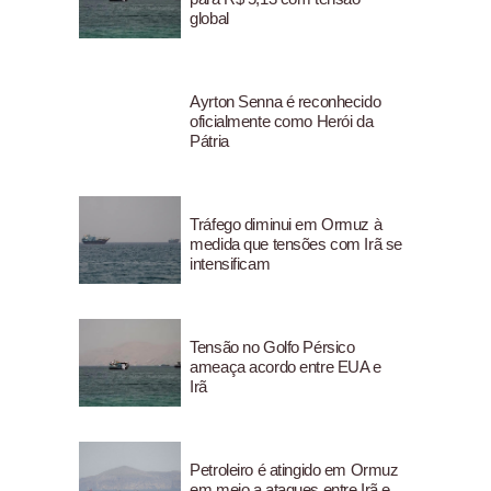
global
Ayrton Senna é reconhecido
oficialmente como Herói da
Pátria
Tráfego diminui em Ormuz à
medida que tensões com Irã se
intensificam
Tensão no Golfo Pérsico
ameaça acordo entre EUA e
Irã
Petroleiro é atingido em Ormuz
em meio a ataques entre Irã e