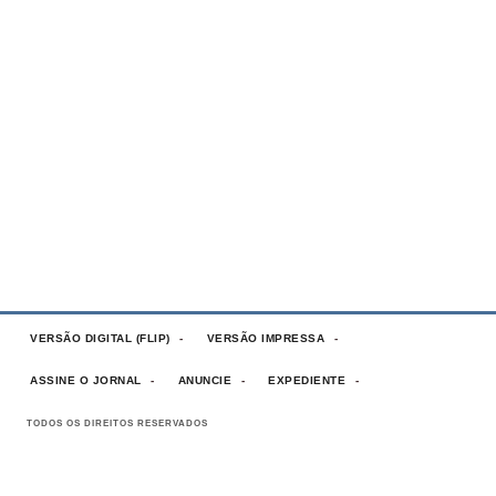
VERSÃO DIGITAL (FLIP)
VERSÃO IMPRESSA
ASSINE O JORNAL
ANUNCIE
EXPEDIENTE
TODOS OS DIREITOS RESERVADOS