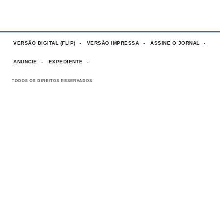
VERSÃO DIGITAL (FLIP)
VERSÃO IMPRESSA
ASSINE O JORNAL
ANUNCIE
EXPEDIENTE
TODOS OS DIREITOS RESERVADOS