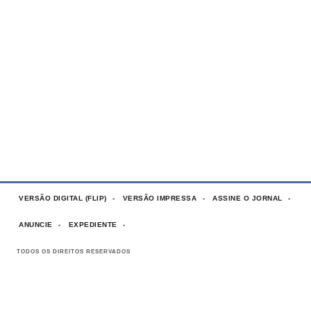
VERSÃO DIGITAL (FLIP)
VERSÃO IMPRESSA
ASSINE O JORNAL
ANUNCIE
EXPEDIENTE
TODOS OS DIREITOS RESERVADOS