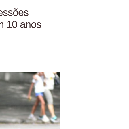
ressões
m 10 anos