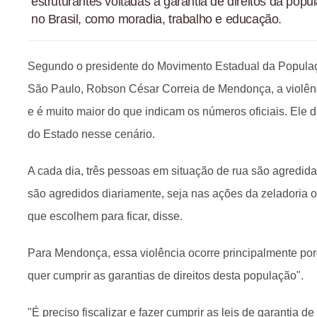
estruturantes voltadas à garantia de direitos da pop
no Brasil, como moradia, trabalho e educação.
Segundo o presidente do Movimento Estadual da Popula
São Paulo, Robson César Correia de Mendonça, a violênc
e é muito maior do que indicam os números oficiais. Ele 
do Estado nesse cenário.
A cada dia, três pessoas em situação de rua são agredid
são agredidos diariamente, seja nas ações da zeladoria 
que escolhem para ficar, disse.
Para Mendonça, essa violência ocorre principalmente po
quer cumprir as garantias de direitos desta população".
"É preciso fiscalizar e fazer cumprir as leis de garantia d