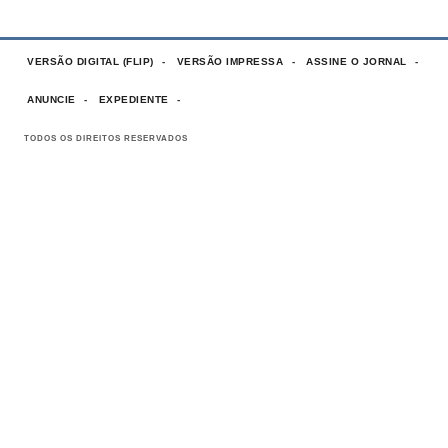
VERSÃO DIGITAL (FLIP)
VERSÃO IMPRESSA
ASSINE O JORNAL
ANUNCIE
EXPEDIENTE
TODOS OS DIREITOS RESERVADOS